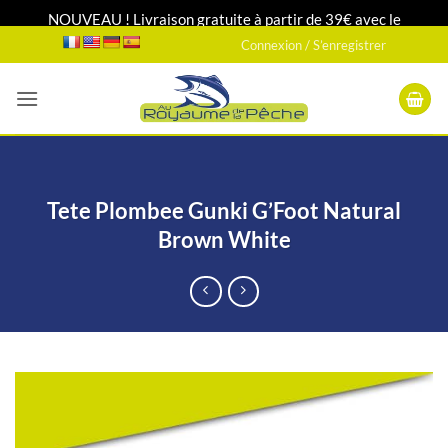
NOUVEAU ! Livraison gratuite à partir de 39€ avec le
Passer
transporteur DPD relais 24H/48H
Connexion / S’enregistrer
au
contenu
Tete Plombee Gunki G’Foot Natural
Brown White