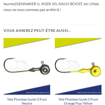
leurres(GENNAKER ½, JIGER JIG, KAIJU BOOST, etc ).Mais
nous ne nous sommes pas arrêté là !
VOUS AIMEREZ PEUT-ÊTRE AUSSI…
Avis des clients
5
Basé sur 1 avis
Écrire un avis
Filtres
Tete Plombee Gunki G’Foot
Tete Plombee Gunki G’Foot
Neutre
Orange Fluo Yellow