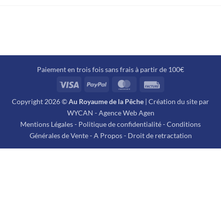
19,19€
16,76€
à
à
23,99€
20,99€
Paiement en trois fois sans frais à partir de 100€
Visa
PayPal
MasterCard
Facture
Copyright 2026 ©
Au Royaume de la Pêche
| Création du site par
WYCAN - Agence Web Agen
Mentions Légales
-
Politique de confidentialité
-
Conditions
Générales de Vente
-
A Propos
-
Droit de retractation