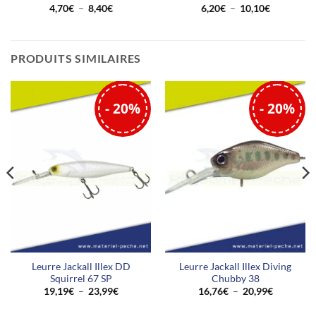
Plage
Plage
4,70
€
–
8,40
€
6,20
€
–
10,10
€
de
de
prix :
prix :
4,70€
6,20€
Date
bano e.
07/01/20
à
à
8,40€
10,10€
de
PRODUITS SIMILAIRES
Acheteur vérifié
publ
tres bon produit pour pecher
- 20%
- 20%
tres bon produit pour pecher en vertical
Cette critique a-t-elle été utile?
0
0
Leurre Jackall Illex DD
Leurre Jackall Illex Diving
Squirrel 67 SP
Chubby 38
Plage
Plage
19,19
€
–
23,99
€
16,76
€
–
20,99
€
de
de
prix :
prix :