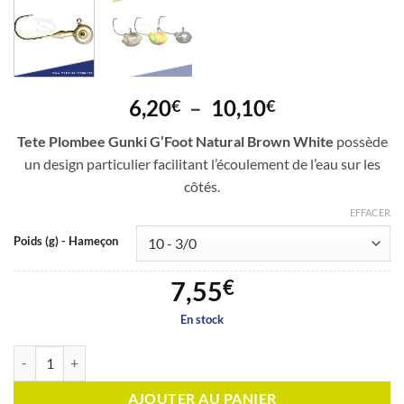
Plage
6,20
–
10,10
€
€
de
Tete Plombee Gunki G’Foot Natural Brown White
possède
prix :
un design particulier facilitant l’écoulement de l’eau sur les
6,20€
côtés.
à
10,10€
EFFACER
Poids (g) - Hameçon
7,55
€
En stock
quantité de Tete Plombee Gunki G'Foot Natural Brown White
AJOUTER AU PANIER