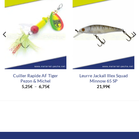
Avis des clients
Nous cherchons des étoiles !
Dites-nous ce que vous en pensez
Cuiller Rapide AF Tiger
Leurre Jackall Illex Squad
Pezon & Michel
Minnow 65 SP
Soyez le premier à écrire un
Plage
5,25
€
–
6,75
€
21,99
€
avis
de
prix :
5,25€
à
6,75€