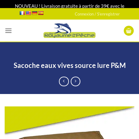
NOUVEAU ! Livraison gratuite à partir de 39€ avec le
Passer
transporteur DPD relais 24H/48H
Connexion / S’enregistrer
au
contenu
Sacoche eaux vives source lure P&M