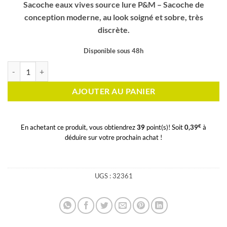
Sacoche eaux vives source lure P&M – Sacoche de
conception moderne, au look soigné et sobre, très
discrète.
Disponible sous 48h
quantité de Sacoche eaux vives source lure P&M
AJOUTER AU PANIER
€
En achetant ce produit, vous obtiendrez
39
point(s)! Soit
0,39
à
déduire sur votre prochain achat !
UGS :
32361