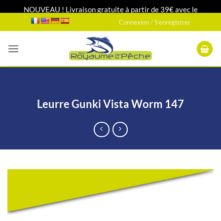
NOUVEAU ! Livraison gratuite à partir de 39€ avec le
Passer
transporteur DPD relais 24H/48H
Connexion / S’enregistrer
au
contenu
Leurre Gunki Vista Worm 147