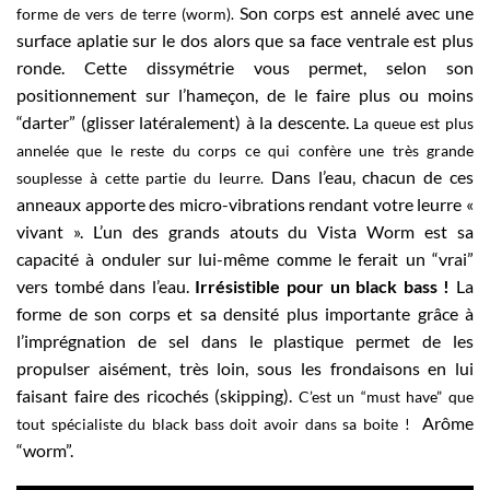
Son corps est annelé avec une
forme de vers de terre (worm).
surface aplatie sur le dos alors que sa face ventrale est plus
ronde.
Cette dissymétrie vous permet, selon son
positionnement sur l’hameçon, de le faire plus ou moins
“darter” (glisser latéralement) à la descente.
La queue est plus
annelée que le reste du corps ce qui confère une très grande
Dans l’eau, chacun de ces
souplesse à cette partie du leurre.
anneaux apporte des micro-vibrations rendant votre leurre «
vivant ».
L’un des grands atouts du Vista Worm est sa
capacité à onduler sur lui-même comme le ferait un “vrai”
vers tombé dans l’eau.
Irrésistible pour un black bass !
La
forme de son corps et sa densité plus importante grâce à
l’imprégnation de sel dans le plastique permet de les
propulser aisément, très loin, sous les frondaisons en lui
faisant faire des ricochés (skipping).
C’est un “must have” que
Arôme
tout spécialiste du black bass doit avoir dans sa boite !
“worm”.