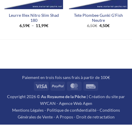
Dites-nous ce que vous en pensez
Leurre Illex Nitro Slim Shad
Tete Plombee Gunki G’Fish
180
Neutre
Soyez le premier à écrire un
Plage
Le
Le
6,59
€
–
11,99
€
6,50
€
4,50
€
avis
de
prix
prix
prix :
initial
actuel
6,59€
était :
est :
à
6,50€.
4,50€.
11,99€
Paiement en trois fois sans frais à partir de 100€
Visa
PayPal
MasterCard
Facture
Copyright 2026 ©
Au Royaume de la Pêche
| Création du site par
WYCAN - Agence Web Agen
Mentions Légales
-
Politique de confidentialité
-
Conditions
Générales de Vente
-
A Propos
-
Droit de retractation