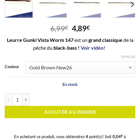
Le
Le
6,99
4,89
€
€
prix
prix
Leurre Gunki Vista Worm 147
est un
grand classique
de la
initial
actuel
pêche du
black-bass !
Voir vidéo!
était :
est :
6,99€.
4,89€.
EFFACER
Couleur
En stock
quantité de Leurre Gunki Vista Worm 147
AJOUTER AU PANIER
€
En achetant ce produit, vous obtiendrez
4
point(s)! Soit
0,04
à