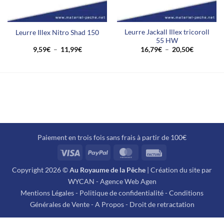
Leurre Jackall Illex tricoroll
Leurre Illex Nitro Shad 150
55 HW
Plage
Plage
9,59
€
–
11,99
€
16,79
€
–
20,50
€
de
de
prix :
prix :
9,59€
16,79€
à
à
11,99€
20,50€
Paiement en trois fois sans frais à partir de 100€
Visa
PayPal
MasterCard
Facture
Copyright 2026 ©
Au Royaume de la Pêche
| Création du site par
WYCAN - Agence Web Agen
Mentions Légales
-
Politique de confidentialité
-
Conditions
Générales de Vente
-
A Propos
-
Droit de retractation