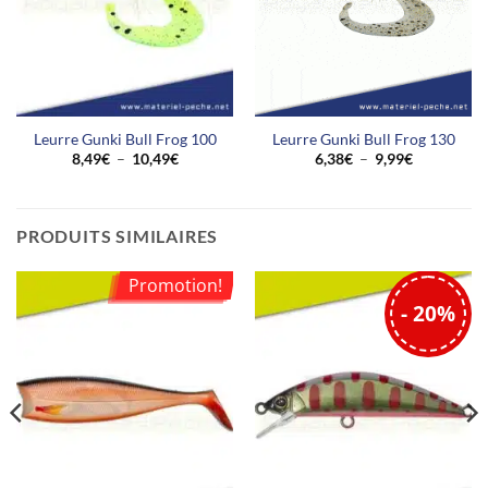
Nous cherchons des étoiles !
Dites-nous ce que vous en pensez
Leurre Gunki Bull Frog 100
Leurre Gunki Bull Frog 130
Plage
Plage
8,49
€
–
10,49
€
6,38
€
–
9,99
€
Soyez le premier à écrire un
de
de
avis
prix :
prix :
8,49€
6,38€
à
à
10,49€
9,99€
PRODUITS SIMILAIRES
Promotion!
- 20%