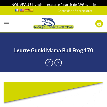
NOUVEAU ! Livraison gratuite à partir de 39€ avec le
Passer
transporteur DPD relais 24H/48H
Connexion / S’enregistrer
au
contenu
Leurre Gunki Mama Bull Frog 170