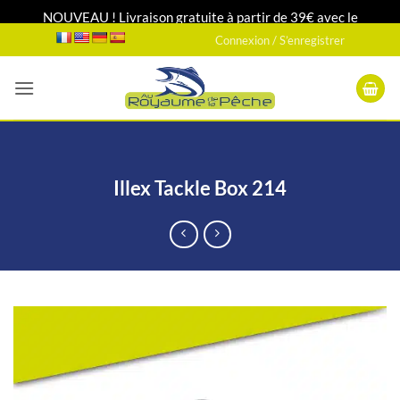
NOUVEAU ! Livraison gratuite à partir de 39€ avec le
Passer
transporteur DPD relais 24H/48H
Connexion / S’enregistrer
au
contenu
Illex Tackle Box 214