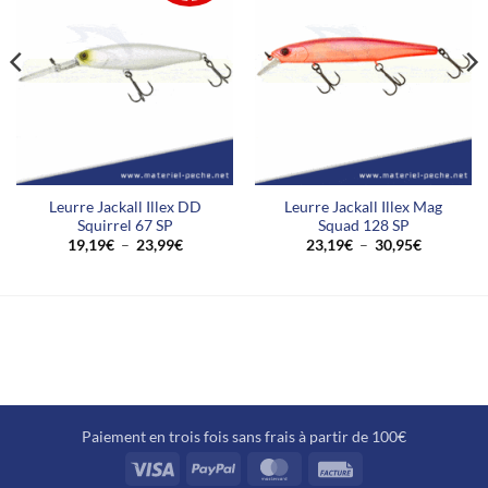
Leurre Jackall Illex DD
Leurre Jackall Illex Mag
Squirrel 67 SP
Squad 128 SP
Plage
Plage
19,19
€
–
23,99
€
23,19
€
–
30,95
€
de
de
prix :
prix :
19,19€
23,19€
à
à
23,99€
30,95€
Paiement en trois fois sans frais à partir de 100€
Visa
PayPal
MasterCard
Facture