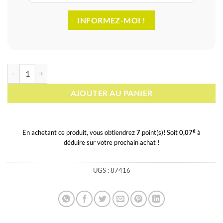
INFORMEZ-MOI !
quantité de Illex Tackle Box 214
AJOUTER AU PANIER
€
En achetant ce produit, vous obtiendrez
7
point(s)! Soit
0,07
à
déduire sur votre prochain achat !
UGS :
87416