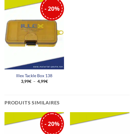
5,99€
- 20%
Illex Tackle Box 138
Plage
3,99
€
–
4,99
€
de
prix :
3,99€
à
4,99€
PRODUITS SIMILAIRES
- 20%